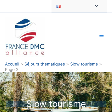
Aller
au
contenu
Accueil
Séjours thématiques
Slow tourisme
Page 2
Slow tourisme