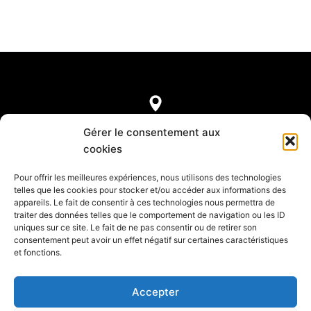
7, rue de Castellane
Gérer le consentement aux
75008 Paris
cookies
Pour offrir les meilleures expériences, nous utilisons des technologies
telles que les cookies pour stocker et/ou accéder aux informations des
appareils. Le fait de consentir à ces technologies nous permettra de
Mentions légales
traiter des données telles que le comportement de navigation ou les ID
Confidentialité et Cookies
uniques sur ce site. Le fait de ne pas consentir ou de retirer son
Annuaire des réceptifs français
consentement peut avoir un effet négatif sur certaines caractéristiques
et fonctions.
Accepter