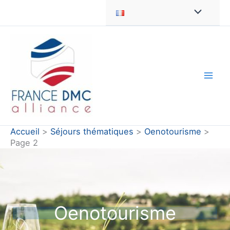
Aller
au
contenu
Accueil
Séjours thématiques
Oenotourisme
Page 2
Oenotourisme