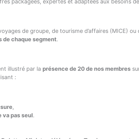
res packagées, expertes et adaptées aux besoins de l
 de voyages de groupe, de tourisme d’affaires (MICE) o
es de chaque segment
.
t illustré par la
présence de 20 de nos membres
sur
risant :
esure
,
e va pas seul
.