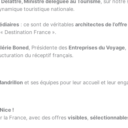
 Delattre, Ministre déléguée au Tourisme
, sur notre 
ynamique touristique nationale.
édiaires
: ce sont de véritables
architectes de l’offre
e « Destination France ».
lérie Boned
, Présidente des
Entreprises du Voyage
,
ucturation du réceptif français.
andrillon
et ses équipes pour leur accueil et leur en
Nice !
er la France, avec des offres
visibles
,
sélectionnable